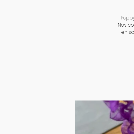
Puppy
Nos co
en so