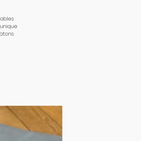
ables.
 unique
hatons