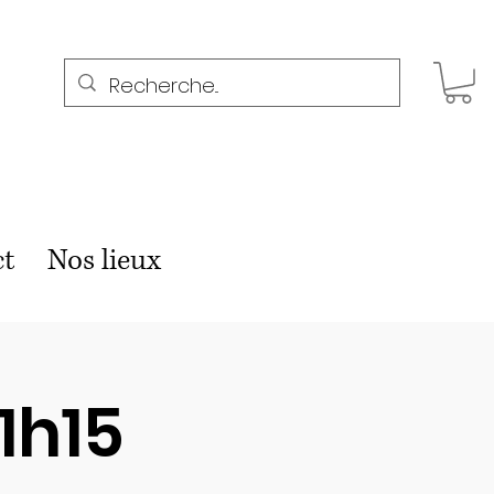
ct
Nos lieux
11h15