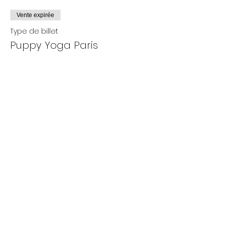
Vente expirée
Type de billet
Puppy Yoga Paris
Plus d'info
Prix
De 25,00 € à 35,00 €
Adultes
35,00 €
+ 0,88 € de frais de billetterie
Enfants
25,00 €
+ 0,63 € de frais de billetterie