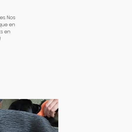
es. Nos
que en
ts en
!