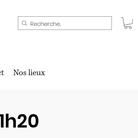
ct
Nos lieux
11h20