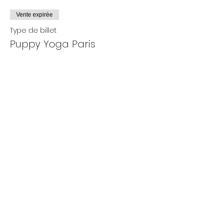
Vente expirée
Type de billet
Puppy Yoga Paris
Plus d'info
Prix
De 25,00 € à 35,00 €
Adultes
35,00 €
+ 0,88 € de frais de billetterie
Enfants
25,00 €
+ 0,63 € de frais de billetterie