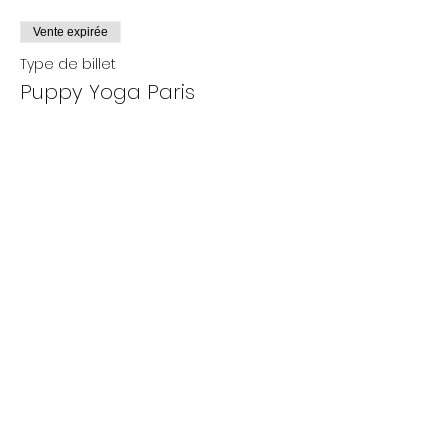
Vente expirée
Type de billet
Puppy Yoga Paris
Plus d'info
Prix
De 25,00 € à 35,00 €
Adultes
35,00 €
+ 0,88 € de frais de billetterie
- 12 ans
25,00 €
+ 0,63 € de frais de billetterie