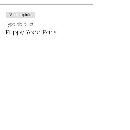
Vente expirée
Type de billet
Puppy Yoga Paris
Plus d'info
Prix
De 25,00 € à 35,00 €
Adultes
35,00 €
+ 0,88 € de frais de billetterie
- 12 ans
25,00 €
+ 0,63 € de frais de billetterie