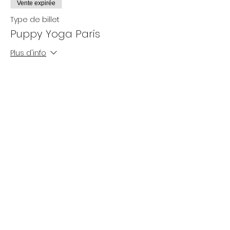
Vente expirée
Type de billet
Puppy Yoga Paris
Plus d'info
Prix
De 25,00 € à 35,00 €
Adultes
35,00 €
+ 0,88 € de frais de billetterie
- 12 ans
25,00 €
+ 0,63 € de frais de billetterie