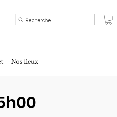
ct
Nos lieux
15h00