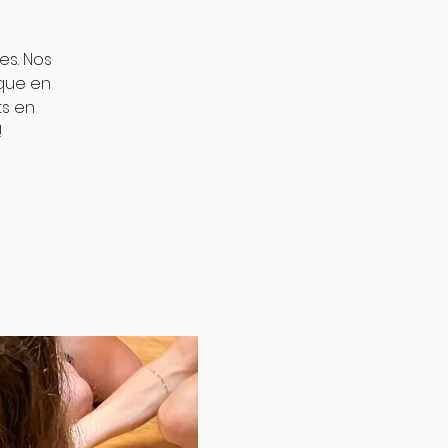
es. Nos
que en
ts en
!