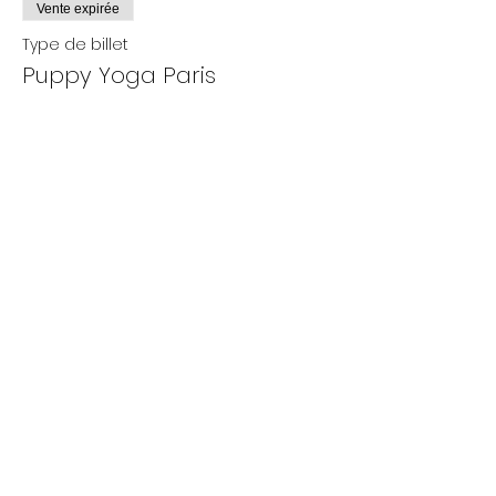
Vente expirée
Type de billet
Puppy Yoga Paris
Plus d'info
Prix
De 25,00 € à 35,00 €
Adultes
35,00 €
+ 0,88 € de frais de billetterie
- 12 ans
25,00 €
+ 0,63 € de frais de billetterie