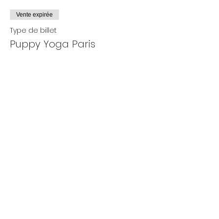
Vente expirée
Type de billet
Puppy Yoga Paris
Plus d'info
Prix
De 25,00 € à 35,00 €
Adultes
35,00 €
+ 0,88 € de frais de billetterie
- 12 ans
25,00 €
+ 0,63 € de frais de billetterie