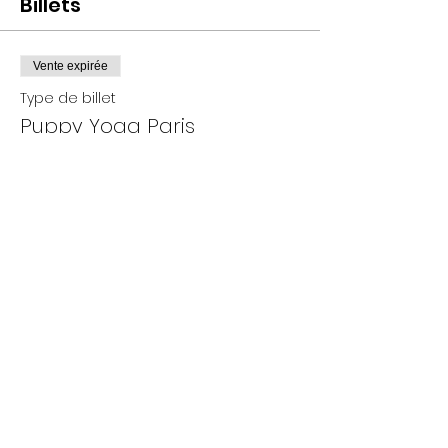
Billets
Vente expirée
Type de billet
Puppy Yoga Paris
Plus d'info
Prix
De 25,00 € à 35,00 €
Adultes
35,00 €
+ 0,88 € de frais de billetterie
Enfants
25,00 €