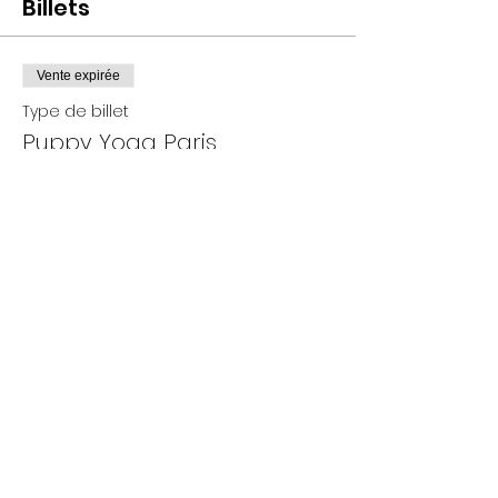
Billets
Vente expirée
Type de billet
Puppy Yoga Paris
Plus d'info
Prix
De 25,00 € à 35,00 €
Adultes
35,00 €
+ 0,88 € de frais de billetterie
- 12 ans
25,00 €